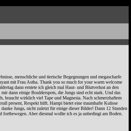
ebnisse, menschliche und tierische Begegnungen und megascharfe
shyant mit Frau Astha. Thank you so much for your warm welcome
dertag dann erntete ich gleich mal Haut- und Blutverlust an den
ir dann einige Boulderspots, die Jungs sind echt stark. Und das
isch, braucht wirklich viel Tape und Magnesia. Nach schmerzhaftem
l present, Respekt hilft. Hampi bietet eine traumhafte Kulisse
 danke Jungs, nicht zuletzt für einige dieser Bilder! Dann 12 Stunden
d fortbewegen. Aber diesmal wollte ich es ja unbedingt am Boden.