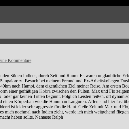
eine Kommentare
 den Süden Indiens, durch Zeit und Raum. Es waren unglaubliche Erl
in Bangalore zu Besuch bei meinem Freund und Ex-Arbeitskollegen Du
 340km nach Hampi, dem eigentlichen Ziel meiner Reise. Am ersten Boul
orm einer gefräßigen
Kobra
zwischen den Füßen. Max und Flo zeigten m
- oder gar keinen Tritten beginnt. Folglich Leisten reißen, oft dynam
einen Körperbau wie die Hanuman Languren. Affen sind hier fast überal
ei ist leider sehr aggressiv für die Haut. Geile Zeit mit Max und Flo,
 es mich nochmal nach Indien zieht, werde ich mich weitgehend fliegen
emacht haben sollte. Namaste Ralph