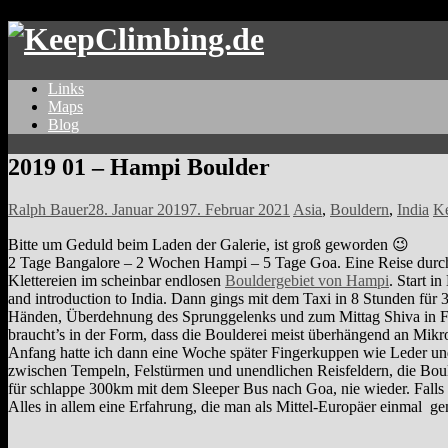
Links
Maps
Blog
2019 01 – Hampi Boulder
Ralph Bauer
28. Januar 2019
7. Februar 2021
Asia
,
Bouldern
,
India
K
Bitte um Geduld beim Laden der Galerie, ist groß geworden 😉
2 Tage Bangalore – 2 Wochen Hampi – 5 Tage Goa. Eine Reise durch
Klettereien im scheinbar endlosen
Bouldergebiet von Hampi
. Start 
and introduction to India. Dann gings mit dem Taxi in 8 Stunden für
Händen, Überdehnung des Sprunggelenks und zum Mittag Shiva in F
braucht’s in der Form, dass die Boulderei meist überhängend an Mikro
Anfang hatte ich dann eine Woche später Fingerkuppen wie Leder und 
zwischen Tempeln, Felstürmen und unendlichen Reisfeldern, die Boulder
für schlappe 300km mit dem Sleeper Bus nach Goa, nie wieder. Falls
Alles in allem eine Erfahrung, die man als Mittel-Europäer einmal g