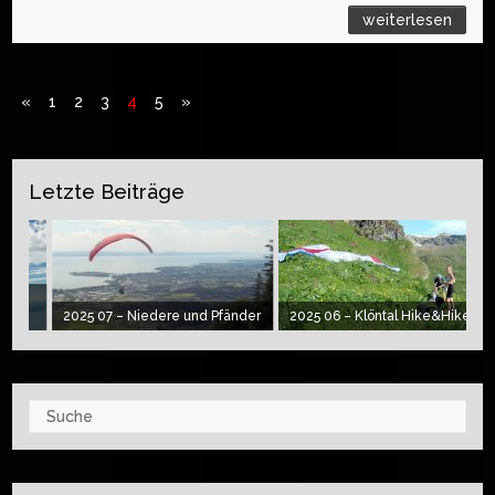
weiterlesen
«
1
2
3
4
5
»
Letzte Beiträge
2025 07 – Niedere und Pfänder
2025 06 – Klöntal Hike&Hike
Suche