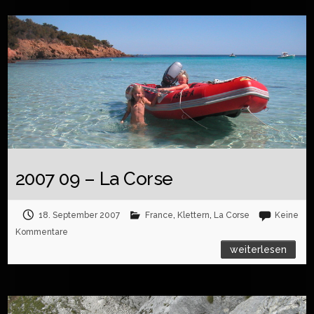
2007 09 – La Corse
18. September 2007
France
,
Klettern
,
La Corse
Keine
Kommentare
weiterlesen