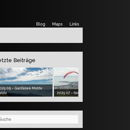
Blog
Maps
Links
etzte Beiträge
025 09 – Gardasee Monte
aldo
2025 07 – Niedere und Pfänder
2025 06
che