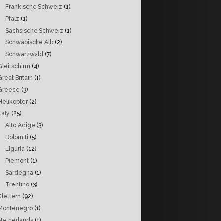
Fränkische Schweiz
(1)
Pfalz
(1)
Sächsische Schweiz
(1)
Schwäbische Alb
(2)
Schwarzwald
(7)
Gleitschirm
(4)
Great Britain
(1)
Greece
(3)
Helikopter
(2)
Italy
(25)
Alto Adige
(3)
Dolomiti
(5)
Liguria
(12)
Piemont
(1)
Sardegna
(1)
Trentino
(3)
Klettern
(92)
Montenegro
(1)
Netherlands
(1)