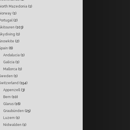
North Mazedonia
(1)
Norway
(1)
Portugal
(2)
Skitouren
(103)
Skydiving
(1)
Snowkite
(2)
Spain
(6)
Andalucia
(1)
Galicia
(1)
Mallorca
(1)
Sweden
(1)
Switzerland
(154)
Appenzell
(3)
Bern
(10)
Glarus
(16)
Graubünden
(25)
Luzern
(1)
Nidwalden
(1)