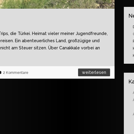
N
ips, die Türkei. Heimat vieler meiner Jugendfreunde,
ereisen. Ein abenteuerliches Land, großzügige und
nicht am Steuer sitzen. Über Canakkale vorbei an
weiterlesen
2 Kommentare
K