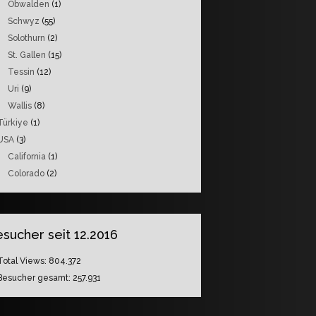
Obwalden
(1)
Schwyz
(55)
Solothurn
(2)
St. Gallen
(15)
Tessin
(12)
Uri
(9)
Wallis
(8)
Türkiye
(1)
USA
(3)
California
(1)
Colorado
(2)
sucher seit 12.2016
Total Views:
804.372
Besucher gesamt:
257.931