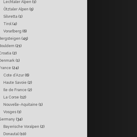
Lechtaler Alpen
(1)
Ötztaler Alpen
(5)
Silvretta
(1)
Tirol
(4)
Vorarlberg
(6)
Bergsteigen
(45)
Bouldern
(21)
Croatia
(2)
Denmark
(1)
France
(24)
Cote d’Azur
(6)
Haute Savoie
(2)
Ile de France
(2)
La Corse
(12)
Nouvelle-Aquitaine
(1)
Vosges
(1)
Germany
(34)
Bayerische Voralpen
(2)
Donautal
(10)