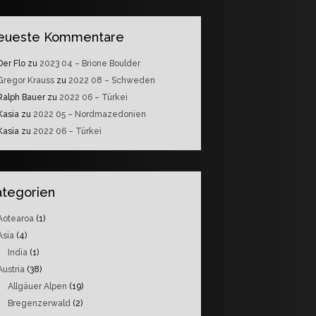
eueste Kommentare
Der Flo
zu
2023 04 – Brione Boulder
Gregor Krauss
zu
2022 08 – Schweden
Ralph Bauer
zu
2022 06 – Türkei
Kasia
zu
2022 05 – Nordmazedonien
Kasia
zu
2022 06 – Türkei
ategorien
Aotearoa
(1)
Asia
(4)
India
(1)
Austria
(38)
Allgäuer Alpen
(19)
Bregenzerwald
(2)