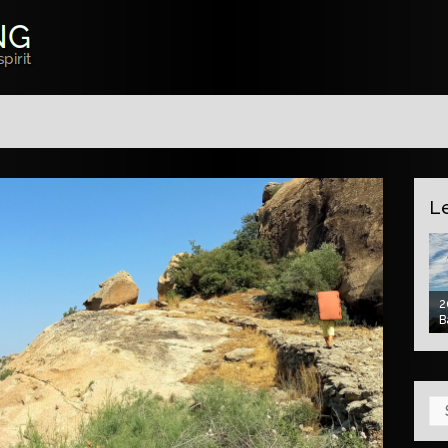
L
2
2026 03 – Hinderrugg Scharte
2026 03 – Silberen
B
Su