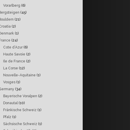
Vorarlberg
(6)
Bergsteigen
(45)
Bouldern
(21)
Croatia
(2)
Denmark
(1)
France
(24)
Cote d’Azur
(6)
Haute Savoie
(2)
Ile de France
(2)
La Corse
(12)
Nouvelle-Aquitaine
(1)
Vosges
(1)
Germany
(34)
Bayerische Voralpen
(2)
Donautal
(10)
Fränkische Schweiz
(1)
Pfalz
(1)
Sächsische Schweiz
(1)