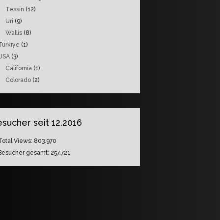
Tessin
(12)
Uri
(9)
Wallis
(8)
Türkiye
(1)
USA
(3)
California
(1)
Colorado
(2)
sucher seit 12.2016
Total Views:
803.970
Besucher gesamt:
257.721