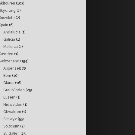
Skitouren
(103)
Skydiving
(1)
Snowkite
(2)
Spain
(6)
Andalucia
(1)
Galicia
(1)
Mallorca
(1)
Sweden
(1)
Switzerland
(154)
Appenzell
(3)
Bern
(10)
Glarus
(16)
Graubünden
(25)
Luzern
(1)
Nidwalden
(1)
Obwalden
(1)
Schwyz
(55)
Solothurn
(2)
St. Gallen
(15)