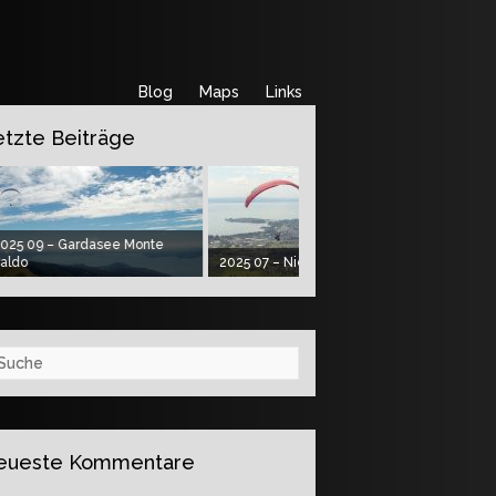
Blog
Maps
Links
etzte Beiträge
025 09 – Gardasee Monte
aldo
2025 07 – Niedere und Pfänder
2025 06
che
eueste Kommentare