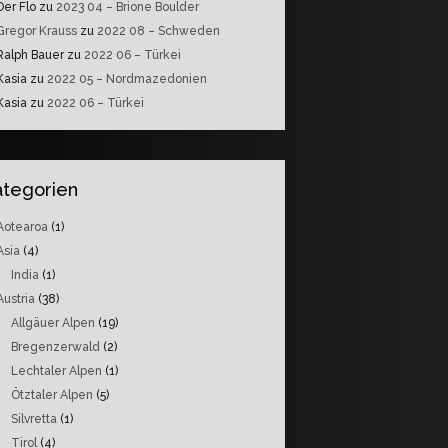
Der Flo
zu
2023 04 – Brione Boulder
Gregor Krauss
zu
2022 08 – Schweden
Ralph Bauer
zu
2022 06 – Türkei
Kasia
zu
2022 05 – Nordmazedonien
Kasia
zu
2022 06 – Türkei
ategorien
Aotearoa
(1)
Asia
(4)
India
(1)
Austria
(38)
Allgäuer Alpen
(19)
Bregenzerwald
(2)
Lechtaler Alpen
(1)
Ötztaler Alpen
(5)
Silvretta
(1)
Tirol
(4)