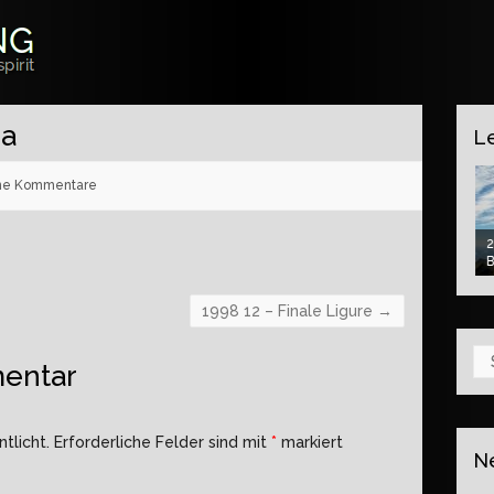
ra
L
ne Kommentare
2
2026 03 – Hinderrugg Scharte
2026 03 – Silberen
B
1998 12 – Finale Ligure
→
Su
entar
tlicht.
Erforderliche Felder sind mit
*
markiert
N