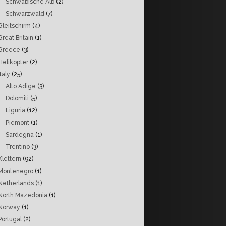
Schwäbische Alb
(2)
Schwarzwald
(7)
Gleitschirm
(4)
Great Britain
(1)
Greece
(3)
Helikopter
(2)
Italy
(25)
Alto Adige
(3)
Dolomiti
(5)
Liguria
(12)
Piemont
(1)
Sardegna
(1)
Trentino
(3)
Klettern
(92)
Montenegro
(1)
Netherlands
(1)
North Mazedonia
(1)
Norway
(1)
Portugal
(2)