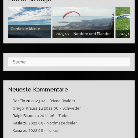
ee Monte
2025 07 – Niedere und Pfänder
2025 06 – Klöntal Hike&
Suche
Neueste Kommentare
Der Flo
zu
2023 04 – Brione Boulder
Gregor Krauss
zu
2022 08 – Schweden
Ralph Bauer
zu
2022 06 – Türkei
Kasia
zu
2022 05 – Nordmazedonien
Kasia
zu
2022 06 – Türkei